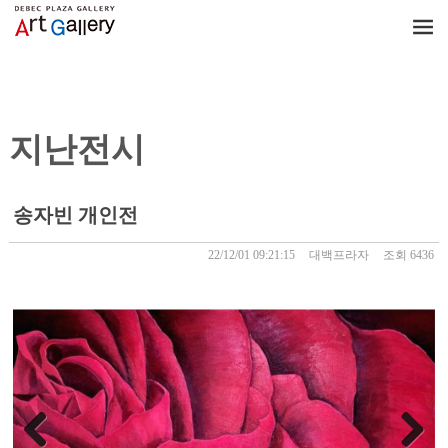
지난전시
지난전시
송자빈 개인전
22/12/01 09:21:15
대백프라자
조회 6436