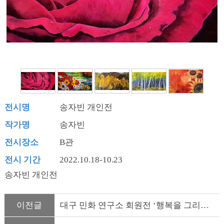
Previous
Next
전시명
송자빈 개인전
작가명
송자빈
전시장소
B관
전시 기간
2022.10.18-10.23
송자빈 개인전
이전글
대구 민화 연구소 회원전 ‘행복을 그리는 민화’